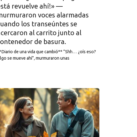
está revuelve ahí!» —
murmuraron voces alarmadas
cuando los transeúntes se
cercaron al carrito junto al
contenedor de basura.
*Diario de una vida que cambió** “Shh… ¿oís eso?
lgo se mueve ahí”, murmuraron unas