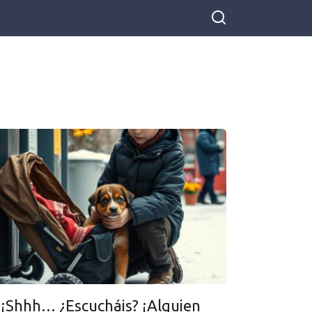
«¡Shhh… ¿Escucháis? ¡Alguien