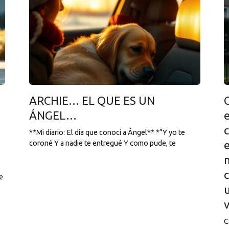
ARCHIE… EL QUE ES UN
ÁNGEL…
**Mi diario: El día que conocí a Ángel** *”Y yo te
coroné Y a nadie te entregué Y como pude, te
c
e
C