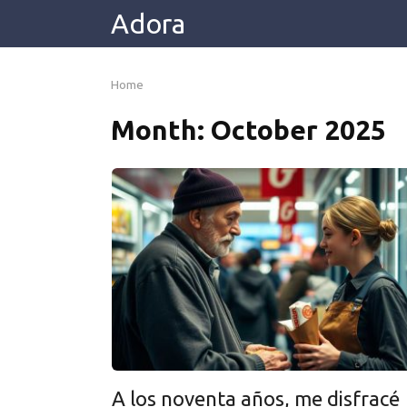
Skip
Adora
to
content
Home
Month:
October 2025
A los noventa años, me disfracé