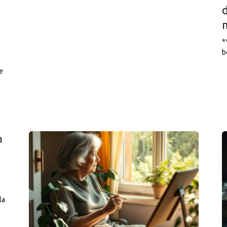
*
b
e
n
la