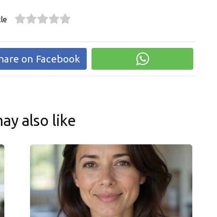
le
hare on Facebook
ay also like