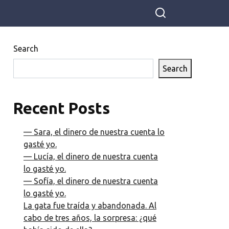
Search
Search
Recent Posts
— Sara, el dinero de nuestra cuenta lo
gasté yo.
— Lucía, el dinero de nuestra cuenta
lo gasté yo.
— Sofía, el dinero de nuestra cuenta
lo gasté yo.
La gata fue traída y abandonada. Al
cabo de tres años, la sorpresa: ¿qué