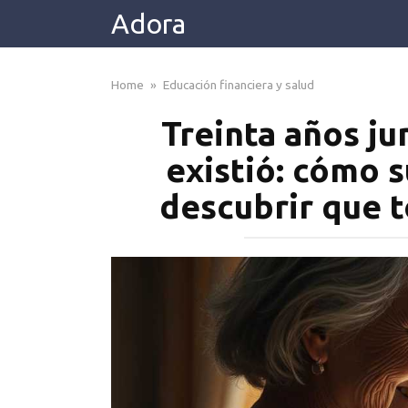
Skip
Adora
to
content
Home
»
Educación financiera y salud
Treinta años ju
existió: cómo s
descubrir que 