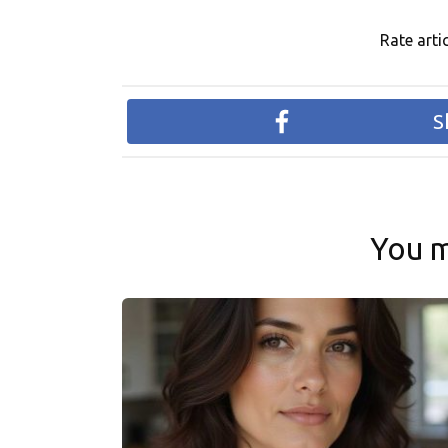
Rate artic
S
You m