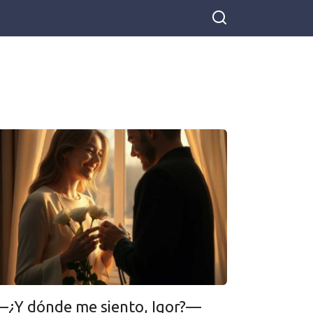
erta del salón, el ramo de rosas blancas temblando entre mis manos, sin creer lo que veía: la mesa larga, vestida de manteles dorados y copas de cristal, llena de los familiares de Igor. Todos menos yo. Para mí no había sitio. —¡Elena, no te quedes ahí! ¡Pasa!—me gritó mi marido sin apartar la atención de su primo. Recorrí la mesa con la mirada. De verdad, no quedaba ni una sola silla libre. Nadie se molestó en hacerse a un lado ni en ofrecerme un sitio. Mi suegra, Doña Tamara, reinaba en la cabecera con su vestido dorado como una reina en su trono, fingiendo que no me veía. —¿Igor, dónde me siento?—volví a preguntar. Me lanzó una mirada de hastío. —Arréglatelas. Todos están hablando. Alguien se rió por lo bajo. Sentí cómo me ardía la cara. Doce años de matrimonio, de soportar humillaciones, de intentar ser parte de esa familia. Y aquí estaba la conclusión: no había sitio para mí en la mesa en el setenta cumpleaños de mi suegra. —¿Por qué no se sienta Elena en la cocina?—sugirió Irina, la cuñada, con una voz cargada de burla—. Allí hay un taburete. En la cocina. Como el servicio. Como una de segunda categoría. Sin decir palabra, me giré y me fui, apretando el ramo hasta que los espinos traspasaron el papel y se me clavaron en la palma. Detrás, risas y chistes. Nadie me llamó, nadie intentó pararme. De camino al vestíbulo del restaurante tiré el ramo en la papelera y saqué el móvil, las manos temblando mientras pedía un taxi. —¿A dónde vamos?—preguntó el conductor cuando subí al coche. —No lo sé—admití—. Sólo conduzca. Donde sea. Recorrimos la ciudad, y miré por la ventanilla, viendo escaparates, parejas paseando bajo las farolas. Entonces lo supe: no quería volver a casa. No a esa casa donde me esperaban los platos de Igor, sus calcetines tirados y la rutina de ama de casa sin voz ni voto. —Pare en la estación—le pedí al taxista. —¿Está segura? Ya es tarde, no salen trenes. —Por favor, pare. Bajé y entré en la estación. Tenía la tarjeta de débito del banco, la cuenta compartida con Igor: ahorros para el coche, doscientos cincuenta mil euros. En la taquilla, la chica bostezaba. —¿Qué tiene para mañana por la mañana?—pregunté—. A cualquier ciudad. —Madrid, Barcelona, Sevilla… —Madrid—solté sin pensarlo—. Un billete. La noche la pasé en la cafetería de la estación, tomando café y repasando mi vida. Cómo me enamoré de aquel chico de ojos marrones y soñé con una familia feliz; cómo me convertí en una sombra que cocina, limpia y calla; cómo olvidé mis sueños. Yo los tenía: estudié diseño de interiores, me imaginaba mi propio estudio, proyectos creativos, trabajo interesante. Tras la boda, Igor dijo: —¿Para qué quieres trabajar? Ya gano suficiente. Mejor cuida de la casa. Y así lo hice. Doce años. Por la mañana cogí el tren hacia Madrid. Igor escribió varios mensajes: “¿Dónde estás? Vuelve a casa” “Elena, ¿dónde estás?” “Mi madre dice que te ofendiste ayer. ¡No seas niña!” No respondí. Miraba por la ventana los campos y bosques, y por primera vez en años me sentía viva. En Madrid alquilé una habitación cerca de Gran Vía. La casera, Doña Vera, una señora mayor y educada, no hizo preguntas de más. —¿Por cuánto tiempo estará?—dijo. —No sé—contesté—. Quizá para siempre. La primera semana pasé el tiempo recorriendo la ciudad, admirando la arquitectura, visitando museos, leyendo en cafeterías. Descubrí cuánto me había perdido por años. Igor llamaba cada día: —¡Elena, para! ¡Vuelve a casa! —Mi madre pide disculpas. ¿Qué más quieres? —¿Te has vuelto loca? ¡Eres adulta, pareces una niña! Escuchaba sus gritos y pensaba: ¿de verdad me parecían normales esas formas de hablar? ¿Me había acostumbrado a que me tratasen como a una cría? La segunda semana fui a la oficina de empleo. Descubrí que los diseñadores de interiores se buscaban, pero mi formación era antigua. —Debe hacer curso de especialización—me recomendó la orientadora—. Aprender programas nuevos, tendencias actuales. Pero tiene buena base, lo conseguirá. Me inscribí en los cursos. Cada mañana iba al centro, aprendía 3D, nuevos materiales, tendencias. Al principio, mi cerebro oxidado protestaba, pero pronto le cogí el gusto. —Tiene talento—me dijo el profesor tras ver mi primer proyecto—. Se nota el gusto artístico. ¿Por qué estuvo tanto tiempo sin ejercer? —Por la vida—respondí. Igor dejó de llamar al mes. Llamó su madre en cambio. —¡¿Qué haces, insensata?!—gritó—. ¡Has abandonado a mi hijo y a la familia! ¿Por qué? ¿Por no tener sitio en la mesa? ¡Fue un despiste! —No es por el sitio, señora Tamara—dije tranquila—. Son doce años de humillaciones. —¿Humillaciones? ¡Mi hijo te tenía en un pedestal! —Él permitía que me trataran como sirvienta y el mismo lo hacía peor. —¡Desagradecida!—y colgó. Dos meses después obtuve el diploma y empecé a buscar trabajo. Las primeras entrevistas, fallidas—estaba insegura, torpe—. Pero en la quinta me cogieron en un pequeño estudio como asistente. —El salario es modesto—me avisó el jefe, Max, un hombre de mirada gris y amable—. Pero buen ambiente, proyectos interesantes. Si lo haces bien, irás subiendo. Me habría conformado con cualquier sueldo. Lo importante era trabajar, sentirse útil como profesional, no como cocinera ni limpiadora. Mi primer proyecto era un piso pequeño para una pareja joven. Me lo tomé como una cruzada: cada detalle, decenas de bocetos. Cuando lo vieron, estaban encantados. —¡Ha entendido perfectamente lo que soñábamos!—dijo la chica—. Max me felicitó: —Buen trabajo, Elena. Se nota que pones el corazón. Lo ponía. Por primera vez en años hacía algo que me gustaba de verdad. Cada día amanecía con ilusión, ideas nuevas. A medio año me subieron el sueldo y me asignaron proyectos más difíciles. Al año fui la diseñadora principal. Los colegas me respetaban, los clientes me recomendaban. —¿Elena, estás casada?—me preguntó Max una noche, tras quedarnos comentando un proyecto. —Formalmente sí. Pero llevo un año sola. —¿Piensas divorciarte? —Sí, pronto lo haré. Asintió y no preguntó más. Me gustaba el respeto: no opinaba de mi vida privada, no juzgaba. Simplemente aceptaba. El invierno en Madrid fue duro, pero yo no pasé frío. Sentía que, por fin, me descongelaba por dentro. Me apunté a inglés, hice yoga, fui sola al teatro—me encantó. —Elena, has cambiado mucho—me dijo un día Vera, la casera—. Llegaste tímida y gris. Ahora eres bella y segura. Me miré en el espejo—y tenía razón. Me había transformado. Solté el moño rígido, empecé a maquillarme y vestir colores alegres. Pero lo mejor—en mis ojos había vida. Un año y medio después, llamó una desconocida: —¿Elena? Me ha recomendado Ana, le diseñó usted a ella su piso. —Sí, dígame. —Tengo un proyecto grande: una casa de dos plantas, quiero reformar todo el interior. ¿Podemos vernos? Era un encargo serio. Presupuesto holgado, libertad creativa. Trabajé cuatro meses y el resultado superó expectativas. Fotos del interior, publicadas en una revista especializada. —Elena, ya puedes trabajar por tu cuenta—me dijo Max, enseñando la revista—. Tienes nombre en la ciudad, los clientes te buscan. ¿Has pensado montar tu propio estudio? Me asustaba y me atraía la idea. Pero me lancé. Con los ahorros de dos años alquilé una oficina céntrica y registré mi empresa: “Estudio de Interiorismo Elena Sokolova”. El cartel era discreto, pero para mí lo más hermoso del mundo. Los primeros meses, duros. Pocos clientes, el dinero volaba. Pero no me rendí: dieciséis horas al día, estudiando marketing, monté la web, redes sociales. Pouco a poco, todo fue mejor. El boca a boca funcionó—los clientes recomendaban. Al año contraté a una ayudante, al segundo, otra diseñadora. Una mañana, revisando el correo, vi un mensaje de Igor. Se me detuvo el corazón—llevaba años sin noticias. “Elena, vi el artículo sobre tu estudio en Internet. No puedo creer tu éxito. Quiero verte, hablar. He entendido muchas cosas estos tres años. Perdóname.” Leí la carta varias veces. Tres años atrás habría corrido a sus brazos. Ahora sólo sentí suave nostalgia—por mi juventud, por la fe ingenua en el amor, por los años perdidos. Le contesté brevemente: “Igor, gracias por tu carta. Soy feliz en mi nueva vida. Te deseo también felicidad.” Ese mismo día fui al juzgado—solicité el divorcio. Ese verano, en el tercer aniversario de mi huida, recibí el encargo de un ático en un edificio exclusivo. El cliente era Max—mi antiguo jefe. —Felicidades por tu éxito—me dijo, estrechando mi mano—. Siempre creí que lo lograrías. —Gracias. Sin tu apoyo no lo habría conseguido. —Tonterías. Lo conseguiste sola. Y ahora déjame invitarte a cenar—comentaremos el proyecto. Cenamos hablando de trabajo, pero al final la conversación se hizo personal. —Elena, hace tiempo quería preguntarte…—me miró serio—¿Tienes pareja? —No—respondí—. Y no sé si estoy lista para nuevas relaciones. Me cuesta volver a confiar. —Lo comprendo. Si quieres, podemos vernos ocasionalmente, sin compromiso ni presión. Dos adultos, nos gustamos. Lo pensé y acepté. Max era bueno, sensible. Me sentía segura a su lado. La relación evolucionó despacito y con naturalidad. Teatro, paseos, charlas de todo. Nunca apuraba, ni exigía, ni controlaba. —¿Sabes?—le dije una tarde—con contigo me siento igual. No sirvienta, no adorno, no carga. Simplemente igual. —¿Y cómo no?—se extrañó—. Eres maravillosa: fuerte, talentosa, independiente. Cuatro años después de marcharme, mi estudio era conocido en toda Madrid. Ocho personas en el equipo, oficina propia en el centro histórico, piso con vistas al Manzanares. Y sobre todo—tenía una vida nueva. Elegida por mí. Una noche, sentada en mi butaca con