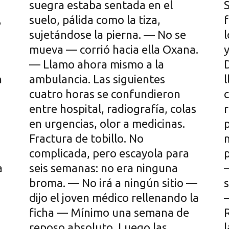
,
n
a