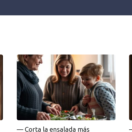
— Corta la ensalada más finamente — dijo doña Galina al tiempo que se arrepentía — Ay, perdona hija, otra vez lo mío… — No, tienes razón — sonrió Oxana — Kostik realmente prefiere los trozos pequeños. Enséñame cómo lo haces. La suegra le enseñó. — Hola, Oxana. ¿Está Kostik en casa? Doña Galina aguardaba en el umbral con su infaltable abrigo de paño y cuello de visón, perfectamente arreglada: ojos grises delineados, labios pintados, el pelo canoso recogido con esmero. En su mano derecha relucía el viejo anillo de amatista. — Está de viaje — respondió Oxana. — ¿No lo sabía? — ¿De viaje? — Doña Galina frunció el ceño — No me lo ha dicho. Yo pensaba venir un día, ver a los nietos antes de Año Nuevo. Regalos para la suegra. De la habitación salió corriendo Paulina — trenzas rubias, ojos marrones, esa simpática ventanita entre los dientes. — ¡Abuela! Y doña Galina, ya cruzaba el umbral, ya se quitaba el abrigo, ya besaba a su nieta en la coronilla. Oxana miraba y sentía cómo algo se contraía por dentro. Seis años. Seis años soportando ese «control». — No me quedaré mucho tiempo — dijo doña Galina inspeccionando el recibidor. — Solo veré a los niños y me iré. Pero el destino había dispuesto otra cosa. Eso sucedió dos horas después. Doña Galina salió al porche — no fumaba delante de los niños, y Oxana respetaba eso — y no advirtió el peldaño helado. Oxana oyó un grito y un golpe seco. Cuando salió corriendo, su suegra estaba sentada en el suelo, pálida como la tiza, sujetándose la pierna. — No se mueva — corrió hacia ella Oxana. — Llamo ahora mismo a la ambulancia. Las siguientes cuatro horas se confundieron entre hospital, radiografía, colas en urgencias, olor a medicinas. Fractura de tobillo. No complicada, pero escayola para seis semanas: no era ninguna broma. — No irá a ningún sitio — dijo el joven médico rellenando la ficha — Mínimo una semana de reposo absoluto. Luego las muletas. No puede subir a un tren con esa escayola. Oxana asintió en silencio. En el coche, de vuelta a casa, no hablaron. Doña Galina miraba por la ventana, jugueteando con el anillo. Oxana conducía y solo pensaba que las fiestas estaban definitivamente arruinadas. Siete días. Como mínimo siete días bajo el mismo techo. Sin Konstantin. Las dos. Bueno, los cuatro, contando a los niños. Pero en esa guerra silenciosa entre cuñadas los niños no cuentan. El 31 de diciembre, Oxana se levantó a las seis de la mañana. Había que picar ensaladas, asar carne, pensar en el plato principal. Los niños se despertarían — querrían comer. Doña Galina se levantaría — querría corregir. Servicio de ensaladas. Y así fue. — Cortas demasiado grueso — comentó la suegra, avanzando trabajosamente con las muletas hasta la mesa de la cocina. — La ensalada debe llevar cortes finos, así queda suave. — Lo sé — murmuró Oxana. — Y demasiada mayonesa. Se va a ahogar todo. — Lo sé. — A Kostik le gusta con más maíz. Oxana apoyó el cuchillo sobre la tabla. Regalos para la suegra. — Doña Galina, llevo preparando esa ensalada doce años. Sé cómo se hace. — Solo quería ayudar… — Gracias. No hace falta. Doña Galina apretó los labios — Oxana conocía de memoria ese gesto — y se fue a la habitación. El yeso blanco relució en la puerta, las muletas tocaban sordo el suelo. Oxana tomó el móvil y salió al balcón. Fuera reinaba la calma — ahora las fiestas son sin fuegos artificiales, en las ventanas solo titilan las luces. — Elena, no aguanto más — susurró al auricular de su amiga — simplemente no puedo. Va a estar aquí toda la semana. Kostik se ha ido, como si nada. Llevo seis años aguantando. No aguanto más. Si esto sigue así, me llevo a los niños y me marcho. No sabía que tras la puerta de cristal del balcón, en el sillón junto al árbol, estaba sentada doña Galina. Y lo escuchó todo. Recibieron el nuevo año en silencio. Paulina e Iván se durmieron sobre las once, sin esperar la medianoche. Oxana y doña Galina permanecieron sentadas — ensaladas, embutidos, la tele casi sin volumen. No se miraban. — Feliz Año Nuevo — dijo Oxana al ver el reloj marcar las doce. — Feliz Año Nuevo — respondió su suegra. Chocaron las copas. Bebieron un sorbo. Se fueron a dormir. El uno de enero llamó el marido. — Mamá, ¿cómo estás? Oxana, ¿y ella? — Bien — contestó Oxana — El sí. Una semana de reposo, después veremos. — ¿Lleváis bien? Oxana guardó silencio, mirando la puerta cerrada del salón. — Sí. — Oxana, sé que es duro… — Tú estás de viaje, Kostik. Tú allí, yo aquí. Con tu madre. En fiestas. Mejor no hablamos de esto. Colgó y rompió a llorar. En silencio, para que nadie la oyera, en el baño con el grifo abierto al máximo. Sus ojos oscuros y ojerosos la miraban desde el espejo. Treinta y dos años, dos hijos, seis años de matrimonio. Y la sensación de haber quedado atrapada en una vida fría y ajena. El uno de enero, doña Galina pidió que le trajeran documentos del bolso. — Necesito el DNI y el código — explicó — Quiero coger cita por el ‘Helsi’. Oxana abrió el viejo bolso de piel y empezó a buscar. Recibos, una libreta, el DNI… De pronto dio con una foto. La sacó por inercia, pensando que era un papel. Era una foto antigua en blanco y negro, con las esquinas dobladas. Una mujer joven con vestido de novia. Veintisiete años, quizá un poco más. Guapa… y totalmente llorosa. Ojos hinchados, rímel corrido, labios temblorosos. Oxana giró la foto. Al dorso, en tinta desvaída, ponía: “El día que comprendí que nunca me aceptarían. 15 de agosto de 1990”. Oxana estuvo un rato sosteniendo la nota. Volvió a la foto. Otra vez a la nota. Año 1990. Treinta y seis años antes. Doña Galina ahora tiene sesenta y uno. Entonces tenía veinticinco. Novia. Llorando. — ¿Has encontrado los papeles? Oxana se sobresaltó. Doña Galina estaba en la puerta con las muletas. — Yo… — Oxana quiso esconder la foto, pero no llegó a tiempo. La suegra la vio. Regalos para la suegra. Su rostro cambió en el acto. Algo doloroso le pasó por los ojos grises — miedo, tal vez vergüenza antigua. — Dame. Oxana le entregó la foto. Doña Galina la miró largo rato, luego la guardó en el bolsillo del batín. — El DNI, en el lateral izquierdo. Y se fue. La noche del tres de enero, Oxana despertó al escuchar un ruido. Iván dormía acurrucado a su lado — desde que el padre se fue. Paulina respiraba profundo en su cama. El ruido venía del salón. Oxana se levantó y salió. En la penumbra, sólo iluminada por las luces azules del árbol, estaba doña Galina con la pierna escayolada sobre el taburete. En las manos, la misma fotografía. — ¿No puedes dormir? — susurró Oxana. La suegra se estremeció. — Me duele la pierna… — Dudó un instante. — Y en general… Oxana se sentó a su lado, en el reposabrazos del sillón. Olía a mandarinas y a pino. Las luces titilaban — azul, amarillo, azul… — ¿Es usted en la foto, de novia? Larga pausa. — Yo misma. — ¿Y qué ocurrió? Doña Galina tardó en hablar. El tono era apagado, perdiéndose más allá del árbol. — Mi suegra. La madre de Víctor. Ella… me quebró. En tres años, completamente. Oxana contuvo la respiración. — Me odiaba desde el primer día. Yo no era de su círculo. Una chica normal de barrio, y ellos “gente bien”. Víctor me eligió, y ella nunca lo perdonó. Ni a mí. Me corregía a diario. Cada palabra, cada gesto. Mi borscht no era el que debía, ni planchaba bien, ni criaba a Kostik correctamente. Decía que no era digna de su hijo. Lo decía delante de él. De invitados. De vecinos. Oxana escuchaba, reconociéndose en cada frase. — Al cabo de tres años, acabé en el hospital. Crisis nerviosa. Tomaba calmantes por puñados. No podía ni servir la sopa. Los médicos le dijeron a Víctor: o ella se va o yo no salgo adelante. Víctor me eligió. Planteó un ultimátum a su madre. Ella se marchó. — ¿Y después? — Ella falleció. Medio año después. El corazón… No llegué a… no pude ni perdonar ni despedirme. Solo me dejó este anillo. En el testamento escribió: “A la nuera que me robó a mi hijo”. Llevo treinta años con él. Todos los días. Para recordar. — ¿Recordar qué? Doña Galina por fin miró a Oxana. Las luces hacían brillar sus ojos de lágrimas. — Me prometí entonces — nunca seré así. Nunca martirizaré a la esposa de mi hijo. Nunca romperé su hogar por mis celos. Agachó la cabeza. — Y nunca me di cuenta de que me convertí en peor. En el salón solo sonaba el adaptador de la guirnalda. — Escuché tu conversación — dijo Galina — en el balcón. Aquella noche. Dijiste que te irías. Que te llevarías a los niños. Por mi culpa. Oxana contuvo el aliento. — Doña Galina… — No hace falta. Lo entiendo todo. Llevo seis años viniendo y amargándoos la vida. Corrigiendo, entrometiéndome… Yo creía que ayudaba, que veía lo mejor, que soy madre… Pero en realidad, solo tengo miedo. Miedo de perder a Kostik. Miedo de que te elija y me olvide. Como Víctor me eligió y olvidó a su madre. Y por ese miedo hago todo para que ocurra más rápido. Oxana quedó en silencio. No sabía qué decir. — En esa foto lloro porque justo antes mi suegra me dijo: “Nunca serás aceptada por esta familia. Siempre serás extraña y seguirás siéndolo”. ¿Te he dicho algo así? Oxana bajó la mirada. Regalos para la suegra. — No con palabras. Pero… — Pero se lo hice sentir. — Sí. Doña Galina asintió. Despacio, como quien soporta un peso inmenso. — Perdóname, Oxana, hija… No lo quise así. Creía que sería distinta. Pero no vi cómo el miedo me volvió igual. Se quedaron así hasta el amanecer. Hablando, callando, volviendo a hablar. Doña Galina relató la historia de Víctor, fallecido hace siete años. Lo difícil de un piso vacío, temiendo que el único hijo olvide, deje de llamar… Oxana habló de su cansancio. De sentirse invisible en su propia casa. De intentar ser buena, y no conseguirlo jamás. Al amanecer, cuando el cielo empezaba a clarear, doña Galina dijo: — ¿Sabes qué temo más que nada? Que Paulina se case algún día y yo me vuelva para su marido el mismo fantasma que fui para ti. Esto es como una enfermedad, va en la sangre. Mi suegra lo hizo
—¿Y dónde me siento, Igor?—pregunté en voz baja. Por fin me miró y vi el fastidio en sus ojos. —No lo sé, arréglatelas. ¿Ves que todos están ocupados charlando? Algunos invitados soltaron carcajadas. Noté cómo me subía el color a las mejillas. Doce años de matrimonio, doce años aguantando desprecios. Me quedé de pie en la pu