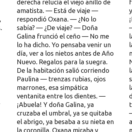
,
.
r