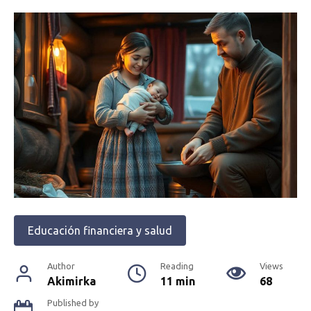
Educación financiera y salud
Author
Reading
Views
Akimirka
11 min
68
Published by