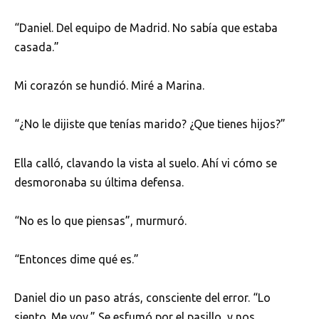
“Daniel. Del equipo de Madrid. No sabía que estaba
casada.”
Mi corazón se hundió. Miré a Marina.
“¿No le dijiste que tenías marido? ¿Que tienes hijos?”
Ella calló, clavando la vista al suelo. Ahí vi cómo se
desmoronaba su última defensa.
“No es lo que piensas”, murmuró.
“Entonces dime qué es.”
Daniel dio un paso atrás, consciente del error. “Lo
siento. Me voy.” Se esfumó por el pasillo, y nos