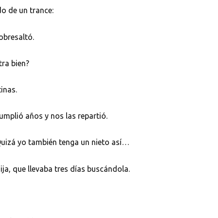
do de un trance:
obresaltó.
tra bien?
inas.
mplió años y nos las repartió.
izá yo también tenga un nieto así…
ja, que llevaba tres días buscándola.