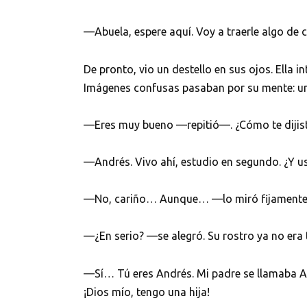
—Abuela, espere aquí. Voy a traerle algo de 
De pronto, vio un destello en sus ojos. Ella i
Imágenes confusas pasaban por su mente: u
—Eres muy bueno —repitió—. ¿Cómo te dijist
—Andrés. Vivo ahí, estudio en segundo. ¿Y 
—No, cariño… Aunque… —lo miró fijamente—.
—¿En serio? —se alegró. Su rostro ya no era t
—Sí… Tú eres Andrés. Mi padre se llamaba A
¡Dios mío, tengo una hija!