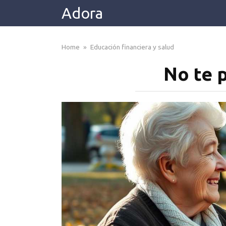
Skip
Adora
to
content
Home
»
Educación financiera y salud
No te 