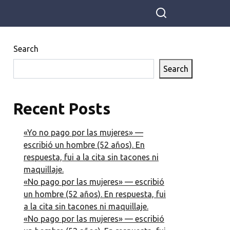
Search
Search
Recent Posts
«Yo no pago por las mujeres» —
escribió un hombre (52 años). En
respuesta, fui a la cita sin tacones ni
maquillaje.
«No pago por las mujeres» — escribió
un hombre (52 años). En respuesta, fui
a la cita sin tacones ni maquillaje.
«No pago por las mujeres» — escribió