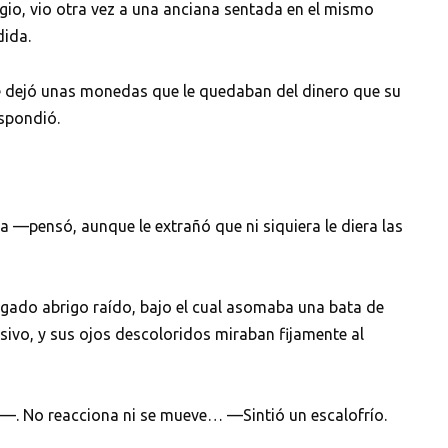
egio, vio otra vez a una anciana sentada en el mismo
dida.
 dejó unas monedas que le quedaban del dinero que su
espondió.
a —pensó, aunque le extrañó que ni siquiera le diera las
lgado abrigo raído, bajo el cual asomaba una bata de
esivo, y sus ojos descoloridos miraban fijamente al
—. No reacciona ni se mueve… —Sintió un escalofrío.