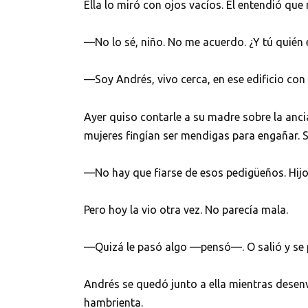
Ella lo miró con ojos vacíos. Él entendió que 
—No lo sé, niño. No me acuerdo. ¿Y tú quién 
—Soy Andrés, vivo cerca, en ese edificio con
Ayer quiso contarle a su madre sobre la ancia
mujeres fingían ser mendigas para engañar. S
—No hay que fiarse de esos pedigüeños. Hijo,
Pero hoy la vio otra vez. No parecía mala.
—Quizá le pasó algo —pensó—. O salió y se p
Andrés se quedó junto a ella mientras desenv
hambrienta.