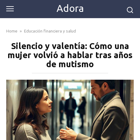
Skip
Adora
to
content
Home
»
Educación financiera y salud
Silencio y valentía: Cómo una
mujer volvió a hablar tras años
de mutismo