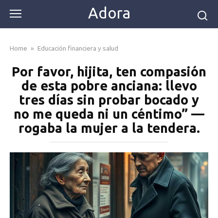
Skip
Adora
to
content
Home
»
Educación financiera y salud
Por favor, hijita, ten compasión
de esta pobre anciana: llevo
tres días sin probar bocado y
no me queda ni un céntimo” —
rogaba la mujer a la tendera.