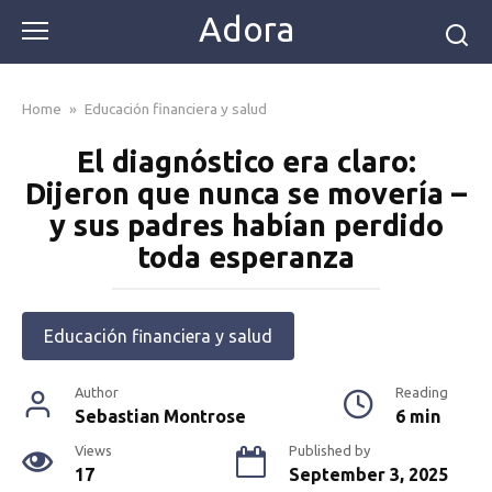
Skip
Adora
to
content
Home
»
Educación financiera y salud
El diagnóstico era claro:
Dijeron que nunca se movería –
y sus padres habían perdido
toda esperanza
Educación financiera y salud
Author
Reading
Sebastian Montrose
6 min
Views
Published by
17
September 3, 2025