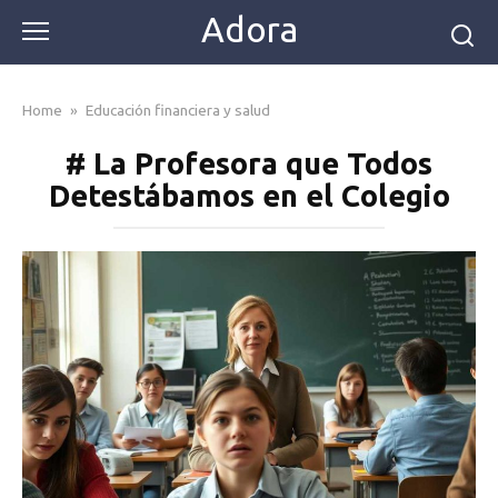
Skip
Adora
to
content
Home
»
Educación financiera y salud
# La Profesora que Todos
Detestábamos en el Colegio