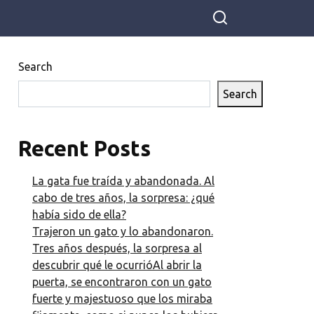
Search
Search
Recent Posts
La gata fue traída y abandonada. Al
cabo de tres años, la sorpresa: ¿qué
había sido de ella?
Trajeron un gato y lo abandonaron.
Tres años después, la sorpresa al
descubrir qué le ocurrióAl abrir la
puerta, se encontraron con un gato
fuerte y majestuoso que los miraba