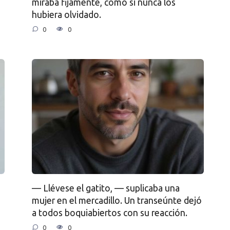
miraba fijamente, como si nunca los
hubiera olvidado.
0
0
— Llévese el gatito, — suplicaba una
mujer en el mercadillo. Un transeúnte dejó
a todos boquiabiertos con su reacción.
0
0