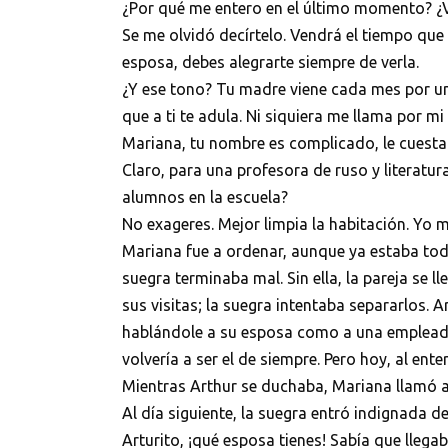
¿Por qué me entero en el último momento? 
Se me olvidó decírtelo. Vendrá el tiempo que
esposa, debes alegrarte siempre de verla.
¿Y ese tono? Tu madre viene cada mes por u
que a ti te adula. Ni siquiera me llama por m
Mariana, tu nombre es complicado, le cuesta
Claro, para una profesora de ruso y literatur
alumnos en la escuela?
No exageres. Mejor limpia la habitación. Yo 
Mariana fue a ordenar, aunque ya estaba todo 
suegra terminaba mal. Sin ella, la pareja se l
sus visitas; la suegra intentaba separarlos. A
hablándole a su esposa como a una empleada.
volvería a ser el de siempre. Pero hoy, al ent
Mientras Arthur se duchaba, Mariana llamó a 
Al día siguiente, la suegra entró indignada d
Arturito, ¡qué esposa tienes! Sabía que llegaba