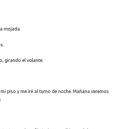
ta mojada.
s.
, girando el volante.
n mi piso y me iré al turno de noche. Mañana veremos
s