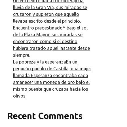
Un encuentro nada fortuitoBajo la
lluvia de la Gran Vía, sus miradas se
cruzaron y supieron que aquello
llevaba escrito desde el principio.
Encuentro predestinadoY bajo el sol
de la Plaza Mayor, sus miradas se
encontraron como si el destino
hubiera trazado aquel instante desde
siempre.
La pobreza y la esperanzaEn un
pequeño pueblo de Castilla, una mujer
llamada Esperanza encontraba cada
amanecer una moneda de oro bajo el
mismo puente que cruzaba hacia los
olivos.
Recent Comments