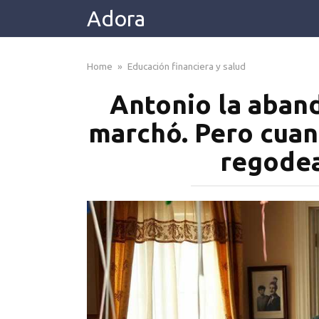
Skip
Adora
to
content
Home
»
Educación financiera y salud
Antonio la aband
marchó. Pero cuan
regodea