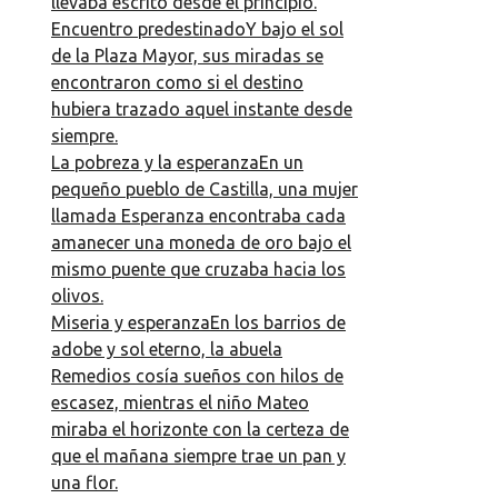
llevaba escrito desde el principio.
Encuentro predestinadoY bajo el sol
de la Plaza Mayor, sus miradas se
encontraron como si el destino
hubiera trazado aquel instante desde
siempre.
La pobreza y la esperanzaEn un
pequeño pueblo de Castilla, una mujer
llamada Esperanza encontraba cada
amanecer una moneda de oro bajo el
mismo puente que cruzaba hacia los
olivos.
Miseria y esperanzaEn los barrios de
adobe y sol eterno, la abuela
Remedios cosía sueños con hilos de
escasez, mientras el niño Mateo
miraba el horizonte con la certeza de
que el mañana siempre trae un pan y
una flor.