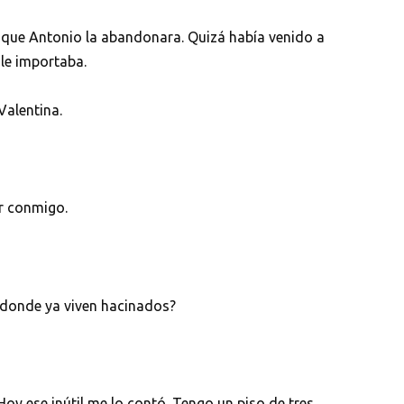
de que Antonio la abandonara. Quizá había venido a
 le importaba.
Valentina.
ir conmigo.
 donde ya viven hacinados?
Hoy ese inútil me lo contó. Tengo un piso de tres