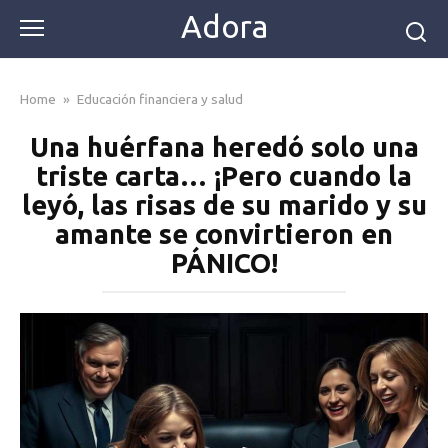
Skip
Adora
to
content
Home
»
Educación financiera y salud
Una huérfana heredó solo una
triste carta… ¡Pero cuando la
leyó, las risas de su marido y su
amante se convirtieron en
PÁNICO!