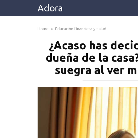
Skip
Adora
to
content
Home
»
Educación financiera y salud
¿Acaso has decid
dueña de la casa
suegra al ver 