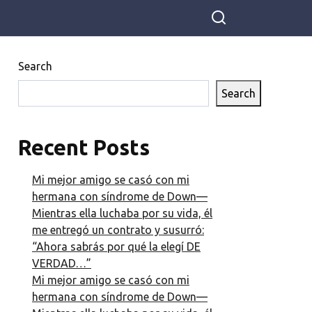
completo su visión del mundo
Search
Search
Recent Posts
Mi mejor amigo se casó con mi
hermana con síndrome de Down—
Mientras ella luchaba por su vida, él
me entregó un contrato y susurró:
“Ahora sabrás por qué la elegí DE
VERDAD…”
Mi mejor amigo se casó con mi
hermana con síndrome de Down—