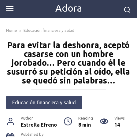
Skip
Adora
to
content
Home
»
Educación financiera y salud
Para evitar la deshonra, aceptó
casarse con un hombre
jorobado… Pero cuando él le
susurró su petición al oído, ella
se quedó sin palabras…
Educación financiera y salud
Author
Reading
Views
Estrella Efreno
8 min
14
Published by