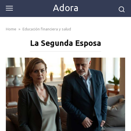
Skip
Adora
to
content
Home
»
Educación financiera y salud
La Segunda Esposa