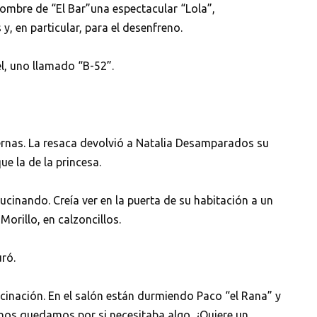
 nombre de “El Bar”una espectacular “Lola”,
, en particular, para el desenfreno.
tel, uno llamado “B-52”.
piernas. La resaca devolvió a Natalia Desamparados su
e la de la princesa.
lucinando. Creía ver en la puerta de su habitación a un
Morillo, en calzoncillos.
ró.
ucinación. En el salón están durmiendo Paco “el Rana” y
y nos quedamos por si necesitaba algo. ¿Quiere un