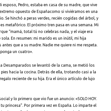
 Mi esposo, Pedro, estaba en casa de su madre, que vive
l extremo opuesto de Españacomo si viviéramos en una
io. Se hinchó a peras verdes, recién cogidas del árbol, y
o es metafórico. El próximo tren pasa en una semana. Mi
rque “mamá, total tú no celebras nada, y el viaje era
 sola. En resumen: mi marido es un inútil, mi hija
is antes que a su madre. Nadie me quiere ni me respeta.
 ponga un cuatro».
ia Desamparados se levantó de la cama, se metió los
pies hacia la cocina. Detrás de ella, trotando casi a la
egalo reciente de su hija. Era el único artículo de lujo
 social y lo primero que vio fue un anuncio: «SOLO HOY.
tu princesa”. Por primera vez en España. Lo imparte el