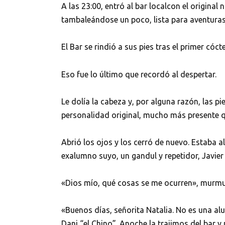
A las 23:00, entró al bar localcon el original
tambaleándose un poco, lista para aventuras y
El Bar se rindió a sus pies tras el primer cóc
Eso fue lo último que recordó al despertar.
Le dolía la cabeza y, por alguna razón, las 
personalidad original, mucho más presente qu
Abrió los ojos y los cerró de nuevo. Estaba a
exalumno suyo, un gandul y repetidor, Javier 
«Dios mío, qué cosas se me ocurren», murmu
«Buenos días, señorita Natalia. No es una al
Dani “el Chino”. Anoche la trajimos del bar 