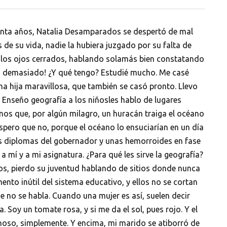
uenta años, Natalia Desamparados se despertó de mal
 de su vida, nadie la hubiera juzgado por su falta de
los ojos cerrados, hablando solamás bien constatando
Es demasiado! ¿Y qué tengo? Estudié mucho. Me casé
 una hija maravillosa, que también se casó pronto. Llevo
 Enseño geografía a los niñosles hablo de lugares
os que, por algún milagro, un huracán traiga el océano
espero que no, porque el océano lo ensuciarían en un día
tres diplomas del gobernador y unas hemorroides en fase
mí y a mi asignatura. ¿Para qué les sirve la geografía?
los, pierdo su juventud hablando de sitios donde nunca
ento inútil del sistema educativo, y ellos no se cortan
ue no se habla. Cuando una mujer es así, suelen decir
Soy un tomate rosa, y si me da el sol, pues rojo. Y el
canoso, simplemente. Y encima, mi marido se atiborró de