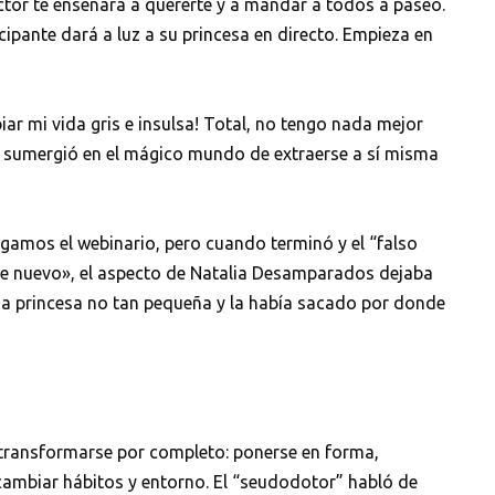
ctor te enseñará a quererte y a mandar a todos a paseo.
ticipante dará a luz a su princesa en directo. Empieza en
ar mi vida gris e insulsa! Total, no tengo nada mejor
e sumergió en el mágico mundo de extraerse a sí misma
mos el webinario, pero cuando terminó y el “falso
de nuevo», el aspecto de Natalia Desamparados dejaba
na princesa no tan pequeña y la había sacado por donde
a transformarse por completo: ponerse en forma,
 cambiar hábitos y entorno. El “seudodotor” habló de