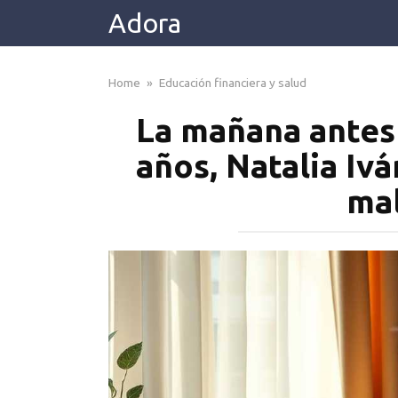
Skip
Adora
to
content
Home
»
Educación financiera y salud
La mañana antes
años, Natalia Iv
ma