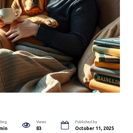
ding
Views
Published by
min
83
October 11, 2025