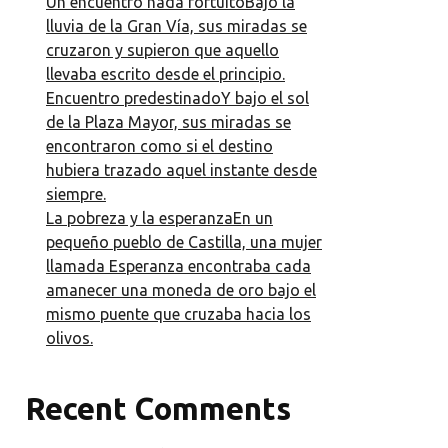
Un encuentro nada fortuitoBajo la
lluvia de la Gran Vía, sus miradas se
cruzaron y supieron que aquello
llevaba escrito desde el principio.
Encuentro predestinadoY bajo el sol
de la Plaza Mayor, sus miradas se
encontraron como si el destino
hubiera trazado aquel instante desde
siempre.
La pobreza y la esperanzaEn un
pequeño pueblo de Castilla, una mujer
llamada Esperanza encontraba cada
amanecer una moneda de oro bajo el
mismo puente que cruzaba hacia los
olivos.
Recent Comments