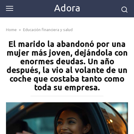
Skip
Adora
to
content
Home
»
Educación financiera y salud
El marido la abandonó por una
mujer más joven, dejándola con
enormes deudas. Un año
después, la vio al volante de un
coche que costaba tanto como
toda su empresa.