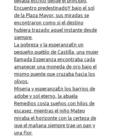
llevaba escrito desde el principio.
Encuentro predestinadoY bajo el sol
de la Plaza Mayor, sus miradas se
encontraron como si el destino
hubiera trazado aquel instante desde
siempre.
La pobreza y la esperanzaEn un
pequeño pueblo de Castilla, una mujer
llamada Esperanza encontraba cada
amanecer una moneda de oro bajo el
mismo puente que cruzaba hacia los
olivos.
Miseria y esperanzaEn los barrios de
adobe y sol eterno, la abuela
Remedios cosía sueños con hilos de
escasez, mientras el niño Mateo
miraba el horizonte con la certeza de
que el mañana siempre trae un pan y
una flor.