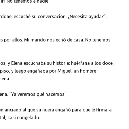
ir? No tenemos a nadie”.
erdone, escuché su conversación. ¿Necesita ayuda?”,
 es por ellos. Mi marido nos echó de casa. No tenemos
s, y Elena escuchaba su historia: huérfana a los doce,
u piso, y luego engañada por Miguel, un hombre
cena.
lena. “Ya veremos qué hacemos”.
 un anciano al que su nuera engañó para que le firmara
tal, casi congelado.