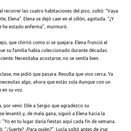
l recorrer las cuatro habitaciones del piso, soltó: “Vaya
e, Elena”. Elena se dejó caer en el sillón, agotada. “¿Y
ue he estado enferma”, murmuró.
ejo, que chirrió como si se quejara. Elena frunció el
que su familia había coleccionado durante décadas.
iente. Necesitaba acostarse; no se sentía bien.
 clase, me pidió que pasara. Resulta que vivo cerca. Ya
i necesitas algo, ahora que estás sola Aunque con un
 en su voz.
a, por venir. Dile a Sergio que agradezco su
e levantó y, de mala gana, siguió a Elena hacia la
 “Yo en tu lugar daría fiestas aquí cada fin de semana.
ó: “¿Suerte? ¿Para quién?”. Lucía soltó antes de irse: