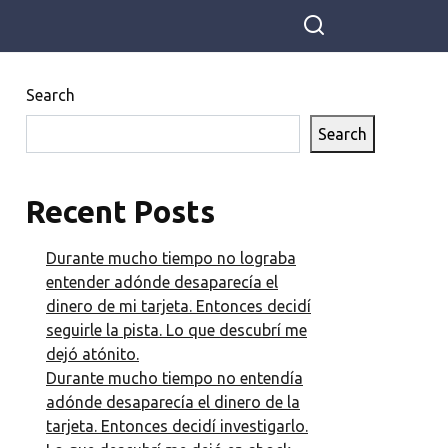
verja. Mi esposa
fue hacia ella y le
dijo que hoy
teníamos mucho
Search
trabajo, así que
Search
no podríamos
sentarnos como
ayer. “¿Y qué
Recent Posts
pasa con
mañana?”,
Durante mucho tiempo no lograba
preguntó
entender adónde desaparecía el
Bárbara, curiosa.
dinero de mi tarjeta. Entonces decidí
“Lo mismo de
seguirle la pista. Lo que descubrí me
mañana. En
dejó atónito.
general, mejor
Durante mucho tiempo no entendía
no vengas más a
adónde desaparecía el dinero de la
nuestra casa”. Mi
tarjeta. Entonces decidí investigarlo.
deseo de vivir en