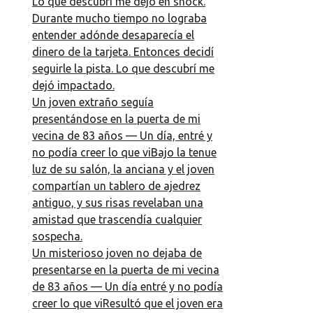
Lo que descubrí me dejó en shock.
la ciudad no me
Durante mucho tiempo no lograba
trajo nada
entender adónde desaparecía el
bueno. Mi
dinero de la tarjeta. Entonces decidí
esposa tiene una
seguirle la pista. Lo que descubrí me
casa en un
dejó impactado.
pueblo. Cuando
Un joven extraño seguía
mis suegros aún
presentándose en la puerta de mi
vivían, les
vecina de 83 años — Un día, entré y
visitábamos a
no podía creer lo que viBajo la tenue
menudo. Me
luz de su salón, la anciana y el joven
encantaba
compartían un tablero de ajedrez
cuando
antiguo, y sus risas revelaban una
preparaban la
amistad que trascendía cualquier
mesa en el jardín
sospecha.
y nos
Un misterioso joven no dejaba de
quedábamos
presentarse en la puerta de mi vecina
charlando hasta
de 83 años — Un día entré y no podía
que caía la
creer lo que viResultó que el joven era
noche. Siempre