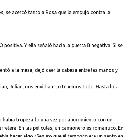
os, se acercó tanto a Rosa que la empujó contra la
 positiva. Y ella señaló hacia la puerta B negativa. Si se
entó a la mesa, dejó caer la cabeza entre las manos y
dian, Julián, nos envidian. Lo tenemos todo. Hasta los
olo había tropezado una vez por aburrimiento con un
rretera. En las películas, un camionero es romántico. En
 debía hacer algo. ¡Seguro que él tampoco era un santo en