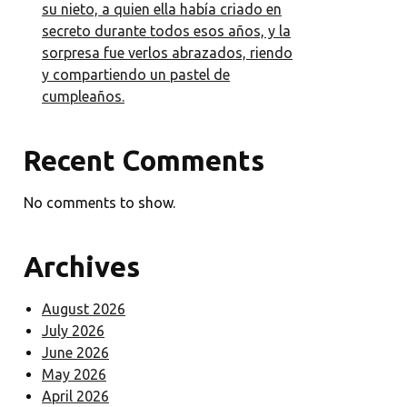
su nieto, a quien ella había criado en
lo hacíamos cada
secreto durante todos esos años, y la
vez que íbamos
sorpresa fue verlos abrazados, riendo
a verles. Y en
y compartiendo un pastel de
invierno, mi
cumpleaños.
suegra encendía
el horno.
Siempre había
Recent Comments
dulces recién
hechos en la
No comments to show.
mesa y un aroma
increíble por
toda la casa. Los
Archives
mejores
comercios de
August 2026
ropa A mi
July 2026
esposa y a mí
June 2026
nos gustaba ir a
May 2026
esquiar y montar
April 2026
en trineo juntos.