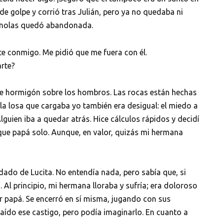
de golpe y corrió tras Julián, pero ya no quedaba ni
minolas quedó abandonada.
Sha
nte conmigo. Me pidió que me fuera con él.
rte?
de hormigón sobre los hombros. Las rocas están hechas
 la losa que cargaba yo también era desigual: el miedo a
 Alguien iba a quedar atrás. Hice cálculos rápidos y decidí
 papá solo. Aunque, en valor, quizás mi hermana
ado de Lucita. No entendía nada, pero sabía que, si
 Al principio, mi hermana lloraba y sufría; era doloroso
r papá. Se encerró en sí misma, jugando con sus
aído ese castigo, pero podía imaginarlo. En cuanto a