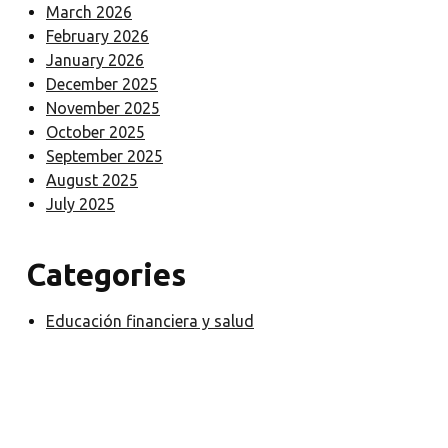
March 2026
Después, los
February 2026
padres de mi
January 2026
esposa
December 2025
fallecieron. No
November 2025
vendimos la
October 2025
casa.
September 2025
Planeábamos ir
August 2025
tan a menudo
July 2025
como antes.
Pero nunca
sucedió. Siempre
Categories
surgía algo que
hacer. Más tarde,
Educación financiera y salud
dejamos de
pensar en la casa
de mis suegros.
La vida siguió
adelante y