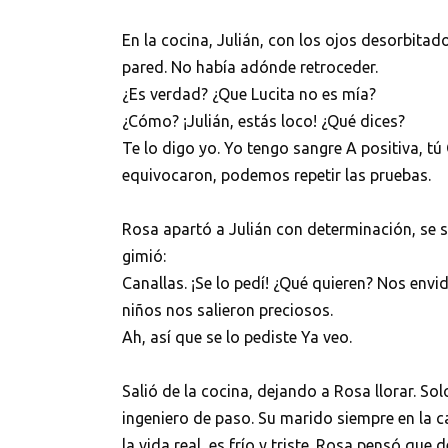
En la cocina, Julián, con los ojos desorbitad
pared. No había adónde retroceder.
¿Es verdad? ¿Que Lucita no es mía?
¿Cómo? ¡Julián, estás loco! ¿Qué dices?
Te lo digo yo. Yo tengo sangre A positiva, tú O
equivocaron, podemos repetir las pruebas.
Rosa apartó a Julián con determinación, se s
gimió:
Canallas. ¡Se lo pedí! ¿Qué quieren? Nos envi
niños nos salieron preciosos.
Ah, así que se lo pediste Ya veo.
Salió de la cocina, dejando a Rosa llorar. S
ingeniero de paso. Su marido siempre en la ca
la vida real, es frío y triste. Rosa pensó que