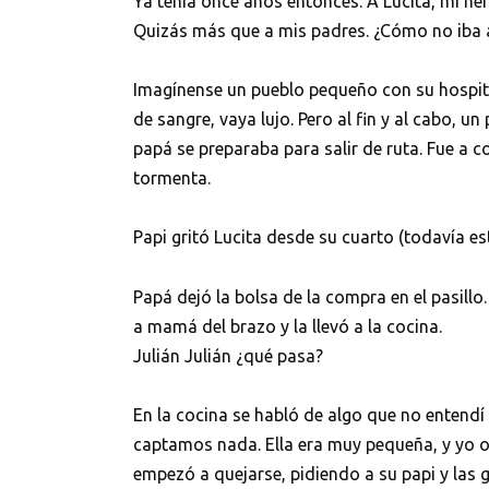
Ya tenía once años entonces. A Lucita, mi he
Quizás más que a mis padres. ¿Cómo no iba a 
Imagínense un pueblo pequeño con su hospita
de sangre, vaya lujo. Pero al fin y al cabo, un
papá se preparaba para salir de ruta. Fue a c
tormenta.
Papi gritó Lucita desde su cuarto (todavía e
Papá dejó la bolsa de la compra en el pasill
a mamá del brazo y la llevó a la cocina.
Julián Julián ¿qué pasa?
En la cocina se habló de algo que no entendí
captamos nada. Ella era muy pequeña, y yo ob
empezó a quejarse, pidiendo a su papi y las go