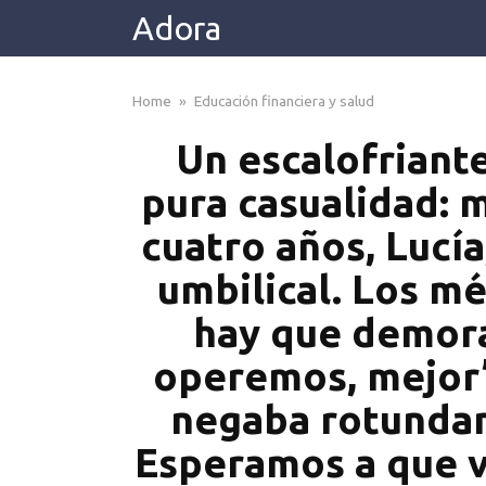
Skip
Adora
to
content
Home
»
Educación financiera y salud
Un escalofriant
pura casualidad:
cuatro años, Lucía
umbilical. Los mé
hay que demora
operemos, mejor’.
negaba rotundame
Esperamos a que vo