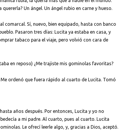
rmanita rubia, la quería más que a nadie en el mundo.
quererla? Un ángel. Un ángel rubio en carne y hueso.
l comarcal. Sí, nuevo, bien equipado, hasta con banco
 pueblo. Pasaron tres días: Lucita ya estaba en casa, y
omprar tabaco para el viaje, pero volvió con cara de
staba en reposo) ¿Me trajiste mis gominolas favoritas?
o. Me ordenó que fuera rápido al cuarto de Lucita. Tomó
 hasta años después. Por entonces, Lucita y yo no
edecía a mi padre. Al cuarto, pues al cuarto. Lucita
minolas. Le ofrecí leerle algo, y, gracias a Dios, aceptó.