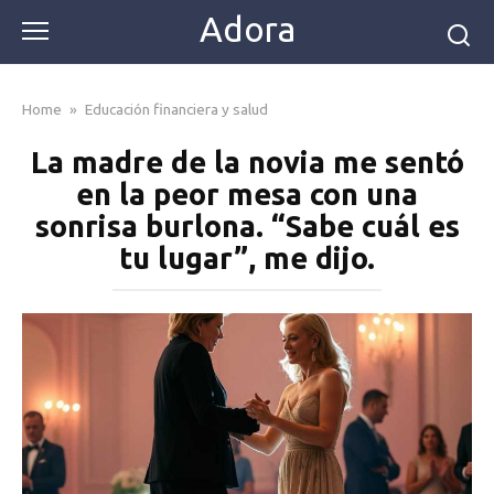
Skip
Adora
to
content
Home
»
Educación financiera y salud
La madre de la novia me sentó
en la peor mesa con una
sonrisa burlona. “Sabe cuál es
tu lugar”, me dijo.