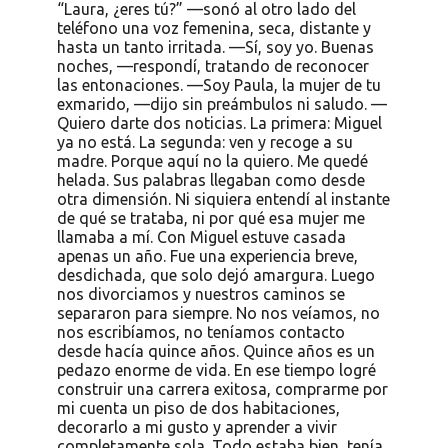
“Laura, ¿eres tú?” —sonó al otro lado del
teléfono una voz femenina, seca, distante y
hasta un tanto irritada. —Sí, soy yo. Buenas
noches, —respondí, tratando de reconocer
las entonaciones. —Soy Paula, la mujer de tu
exmarido, —dijo sin preámbulos ni saludo. —
Quiero darte dos noticias. La primera: Miguel
ya no está. La segunda: ven y recoge a su
madre. Porque aquí no la quiero. Me quedé
helada. Sus palabras llegaban como desde
otra dimensión. Ni siquiera entendí al instante
de qué se trataba, ni por qué esa mujer me
llamaba a mí. Con Miguel estuve casada
apenas un año. Fue una experiencia breve,
desdichada, que solo dejó amargura. Luego
nos divorciamos y nuestros caminos se
separaron para siempre. No nos veíamos, no
nos escribíamos, no teníamos contacto
desde hacía quince años. Quince años es un
pedazo enorme de vida. En ese tiempo logré
construir una carrera exitosa, comprarme por
mi cuenta un piso de dos habitaciones,
decorarlo a mi gusto y aprender a vivir
completamente sola. Todo estaba bien, tenía