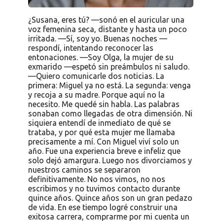
¿Susana, eres tú? —sonó en el auricular una
voz femenina seca, distante y hasta un poco
irritada. —Sí, soy yo. Buenas noches —
respondí, intentando reconocer las
entonaciones. —Soy Olga, la mujer de su
exmarido —espetó sin preámbulos ni saludo.
—Quiero comunicarle dos noticias. La
primera: Miguel ya no está. La segunda: venga
y recoja a su madre. Porque aquí no la
necesito. Me quedé sin habla. Las palabras
sonaban como llegadas de otra dimensión. Ni
siquiera entendí de inmediato de qué se
trataba, y por qué esta mujer me llamaba
precisamente a mí. Con Miguel viví solo un
año. Fue una experiencia breve e infeliz que
solo dejó amargura. Luego nos divorciamos y
nuestros caminos se separaron
definitivamente. No nos vimos, no nos
escribimos y no tuvimos contacto durante
quince años. Quince años son un gran pedazo
de vida. En ese tiempo logré construir una
exitosa carrera, comprarme por mi cuenta un