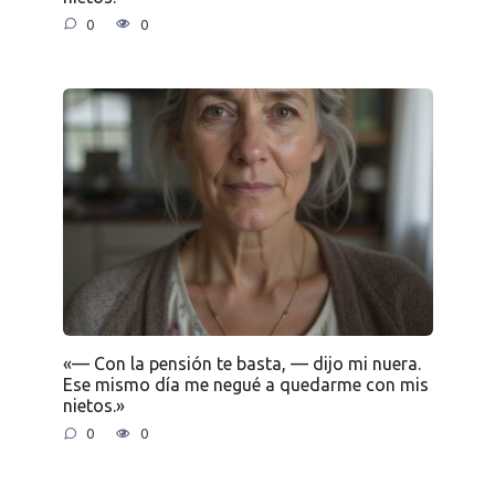
0
0
«— Con la pensión te basta, — dijo mi nuera.
Ese mismo día me negué a quedarme con mis
nietos.»
0
0