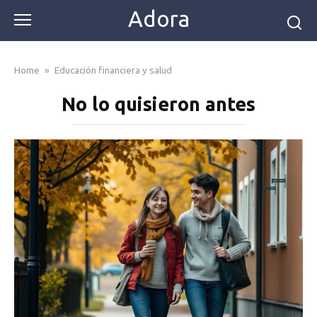
Skip
Adora
to
content
Home
»
Educación financiera y salud
No lo quisieron antes