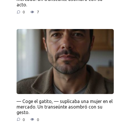
acto.
0
7
— Coge el gatito, — suplicaba una mujer en el
mercado. Un transeúnte asombró con su
gesto.
0
0