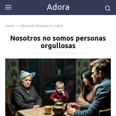
Skip
Adora
to
content
Home
»
Educación financiera y salud
Nosotros no somos personas
orgullosas