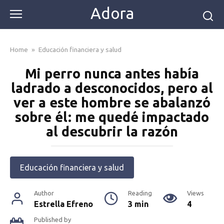
Skip
Adora
to
content
Home
»
Educación financiera y salud
Mi perro nunca antes había
ladrado a desconocidos, pero al
ver a este hombre se abalanzó
sobre él: me quedé impactado
al descubrir la razón
Educación financiera y salud
Author
Reading
Views
Estrella Efreno
3 min
4
Published by