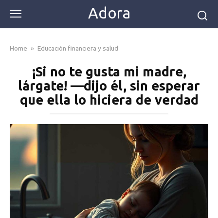
Skip
Adora
to
content
Home
»
Educación financiera y salud
¡Si no te gusta mi madre,
lárgate! —dijo él, sin esperar
que ella lo hiciera de verdad