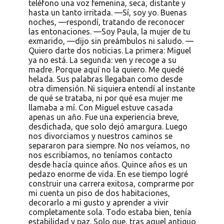
teléfono una voz femenina, seca, distante y
hasta un tanto irritada. —Sí, soy yo. Buenas
noches, —respondí, tratando de reconocer
las entonaciones. —Soy Paula, la mujer de tu
exmarido, —dijo sin preámbulos ni saludo. —
Quiero darte dos noticias. La primera: Miguel
ya no está. La segunda: ven y recoge a su
madre. Porque aquí no la quiero. Me quedé
helada. Sus palabras llegaban como desde
otra dimensión. Ni siquiera entendí al instante
de qué se trataba, ni por qué esa mujer me
llamaba a mí. Con Miguel estuve casada
apenas un año. Fue una experiencia breve,
desdichada, que solo dejó amargura. Luego
nos divorciamos y nuestros caminos se
separaron para siempre. No nos veíamos, no
nos escribíamos, no teníamos contacto
desde hacía quince años. Quince años es un
pedazo enorme de vida. En ese tiempo logré
construir una carrera exitosa, comprarme por
mi cuenta un piso de dos habitaciones,
decorarlo a mi gusto y aprender a vivir
completamente sola. Todo estaba bien, tenía
estabilidad y paz. Solo que, tras aquel antiguo