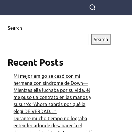
Search
Search
Recent Posts
Mi mejor amigo se casó con mi
hermana con síndrome de Down—
Mientras ella luchaba por su vida, él
me puso un contrato en las manos y
susurró: “Ahora sabrás por qué la
elegí DE VERDAD…”
Durante mucho tiempo no lograba
entender adónde desaparecía el