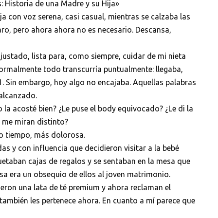
: Historia de una Madre y su Hija»
a con voz serena, casi casual, mientras se calzaba las
laro, pero ahora ahora no es necesario. Descansa,
ajustado, lista para, como siempre, cuidar de mi nieta
 Normalmente todo transcurría puntualmente: llegaba,
1. Sin embargo, hoy algo no encajaba. Aquellas palabras
 alcanzado.
la acosté bien? ¿Le puse el body equivocado? ¿Le di la
 me miran distinto?
mo tiempo, más dolorosa.
s y con influencia que decidieron visitar a la bebé
etaban cajas de regalos y se sentaban en la mesa que
a era un obsequio de ellos al joven matrimonio.
ajeron una lata de té premium y ahora reclaman el
 también les pertenece ahora. En cuanto a mí parece que