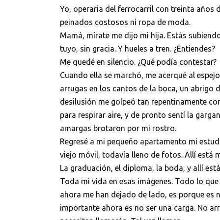
Yo, operaria del ferrocarril con treinta años de
peinados costosos ni ropa de moda.
Mamá, mírate me dijo mi hija. Estás subiend
tuyo, sin gracia. Y hueles a tren. ¿Entiendes?
Me quedé en silencio. ¿Qué podía contestar?
Cuando ella se marchó, me acerqué al espejo.
arrugas en los cantos de la boca, un abrigo 
desilusión me golpeó tan repentinamente como
para respirar aire, y de pronto sentí la garg
amargas brotaron por mi rostro.
Regresé a mi pequeño apartamento mi estudio 
viejo móvil, todavía lleno de fotos. Allí está 
La graduación, el diploma, la boda, y allí est
Toda mi vida en esas imágenes. Todo lo que v
ahora me han dejado de lado, es porque es n
importante ahora es no ser una carga. No arr