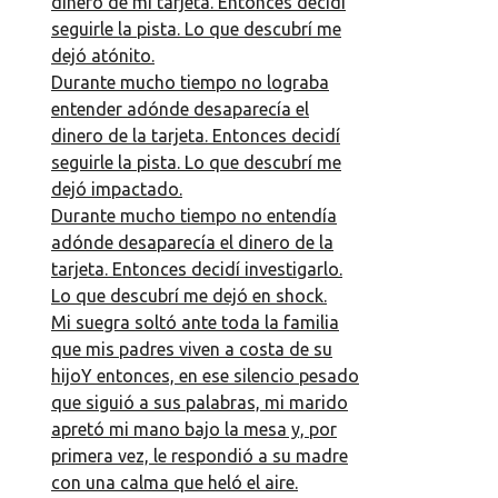
dinero de mi tarjeta. Entonces decidí
seguirle la pista. Lo que descubrí me
dejó atónito.
Durante mucho tiempo no lograba
entender adónde desaparecía el
dinero de la tarjeta. Entonces decidí
seguirle la pista. Lo que descubrí me
dejó impactado.
Durante mucho tiempo no entendía
adónde desaparecía el dinero de la
tarjeta. Entonces decidí investigarlo.
Lo que descubrí me dejó en shock.
Mi suegra soltó ante toda la familia
que mis padres viven a costa de su
hijoY entonces, en ese silencio pesado
que siguió a sus palabras, mi marido
apretó mi mano bajo la mesa y, por
primera vez, le respondió a su madre
con una calma que heló el aire.