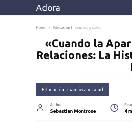
Skip
Adora
to
content
Home
»
Educación financiera y salud
«Cuando la Apar
Relaciones: La His
Educación financiera y salud
Author
Rea
Sebastian Montrose
4 m