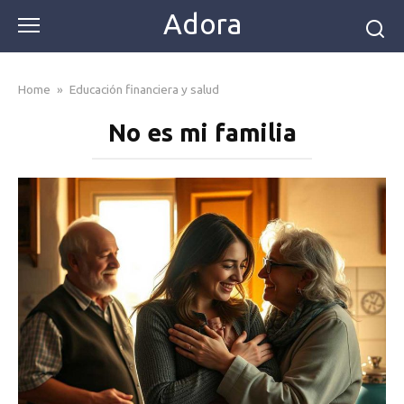
Skip
Adora
to
content
Home
»
Educación financiera y salud
No es mi familia