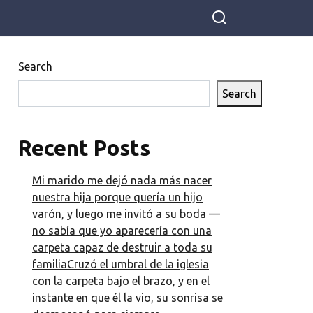
Search
Search
Recent Posts
Mi marido me dejó nada más nacer
nuestra hija porque quería un hijo
varón, y luego me invitó a su boda —
no sabía que yo aparecería con una
carpeta capaz de destruir a toda su
familiaCruzó el umbral de la iglesia
con la carpeta bajo el brazo, y en el
instante en que él la vio, su sonrisa se