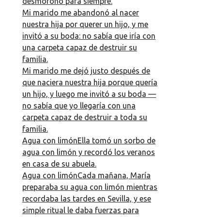
desmoronó para siempre.
Mi marido me abandonó al nacer
nuestra hija por querer un hijo, y me
invitó a su boda: no sabía que iría con
una carpeta capaz de destruir su
familia.
Mi marido me dejó justo después de
que naciera nuestra hija porque quería
un hijo, y luego me invitó a su boda —
no sabía que yo llegaría con una
carpeta capaz de destruir a toda su
familia.
Agua con limónElla tomó un sorbo de
agua con limón y recordó los veranos
en casa de su abuela.
Agua con limónCada mañana, María
preparaba su agua con limón mientras
recordaba las tardes en Sevilla, y ese
simple ritual le daba fuerzas para