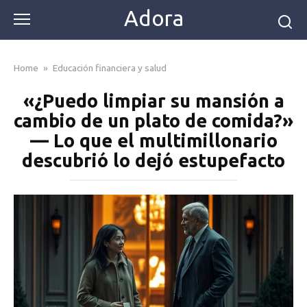
Skip
Adora
to
content
Home
»
Educación financiera y salud
«¿Puedo limpiar su mansión a
cambio de un plato de comida?»
— Lo que el multimillonario
descubrió lo dejó estupefacto