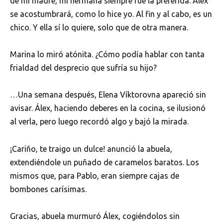
de mi madre, mi hermana siempre fue la preferida. Álex
se acostumbrará, como lo hice yo. Al fin y al cabo, es un
chico. Y ella sí lo quiere, solo que de otra manera.
Marina lo miró atónita. ¿Cómo podía hablar con tanta
frialdad del desprecio que sufría su hijo?
…Una semana después, Elena Víktorovna apareció sin
avisar. Álex, haciendo deberes en la cocina, se ilusionó
al verla, pero luego recordó algo y bajó la mirada.
¡Cariño, te traigo un dulce! anunció la abuela,
extendiéndole un puñado de caramelos baratos. Los
mismos que, para Pablo, eran siempre cajas de
bombones carísimas.
Gracias, abuela murmuró Álex, cogiéndolos sin