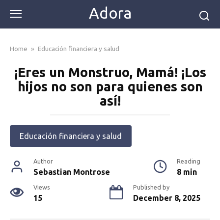
Skip
Adora
to
content
Home
»
Educación financiera y salud
¡Eres un Monstruo, Mamá! ¡Los
hijos no son para quienes son
así!
Educación financiera y salud
Author
Reading
Sebastian Montrose
8 min
Views
Published by
15
December 8, 2025