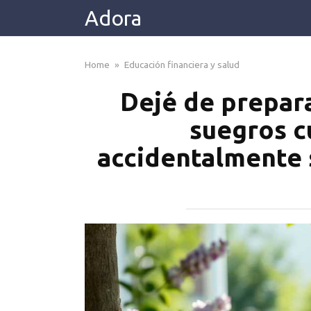
Skip
Adora
to
content
Home
»
Educación financiera y salud
Dejé de prepar
suegros c
accidentalmente 