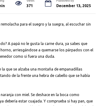
ing
Views
Published by
min
371
December 13, 2025
 remolacha para el suegro y la suegra, al escuchar sin
ado? A papá no le gusta la carne dura, ya sabes que
al horno, arriesgándose a quemarse los párpados con el
tenedor como si fuera una duda.
e la que se alzaba una montaña de empanadillas
rtando de la frente una hebra de cabello que se había
 naranja con miel. Se deshace en la boca como
, ya debería estar cuajada. Y comprueba si hay pan, que