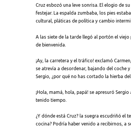
Cruz esbozó una leve sonrisa. El elogio de s
festejar. La espalda zumbaba, los pies esta
cultural, pláticas de política y cambio interm
A las siete de la tarde llegó al portón el viej
de bienvenida.
¡Ay, la carretera y el tráfico! exclamó Carme
se atrevía a desordenar, bajando del coche 
Sergio, ¿por qué no has cortado la hierba de
¡Hola, mamá, hola, papá! se apresuró Sergio 
tenido tiempo.
¿Y dónde está Cruz? la suegra escudriñó el t
cocina? Podría haber venido a recibirnos, a s