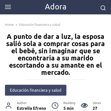
Skip
Adora
to
content
Home
»
Educación financiera y salud
A punto de dar a luz, la esposa
salió sola a comprar cosas para
el bebé, sin imaginar que se
encontraría a su marido
escortando a su amante en el
mercado.
Educación financiera y salud
Author
Reading
Views
Estrella Efreno
5 min
27