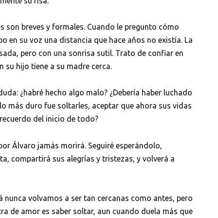
 mente su risa.
es son breves y formales. Cuando le pregunto cómo
bo en su voz una distancia que hace años no existía. La
sada, pero con una sonrisa sutil. Trato de confiar en
n su hijo tiene a su madre cerca.
a duda: ¿habré hecho algo malo? ¿Debería haber luchado
lo más duro fue soltarles, aceptar que ahora sus vidas
recuerdo del inicio de todo?
por Álvaro jamás morirá. Seguiré esperándolo,
a, compartirá sus alegrías y tristezas, y volverá a
izá nunca volvamos a ser tan cercanas como antes, pero
stra de amor es saber soltar, aun cuando duela más que