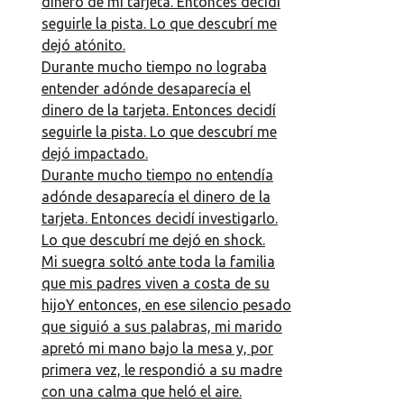
dinero de mi tarjeta. Entonces decidí
seguirle la pista. Lo que descubrí me
dejó atónito.
Durante mucho tiempo no lograba
entender adónde desaparecía el
dinero de la tarjeta. Entonces decidí
seguirle la pista. Lo que descubrí me
dejó impactado.
Durante mucho tiempo no entendía
adónde desaparecía el dinero de la
tarjeta. Entonces decidí investigarlo.
Lo que descubrí me dejó en shock.
Mi suegra soltó ante toda la familia
que mis padres viven a costa de su
hijoY entonces, en ese silencio pesado
que siguió a sus palabras, mi marido
apretó mi mano bajo la mesa y, por
primera vez, le respondió a su madre
con una calma que heló el aire.