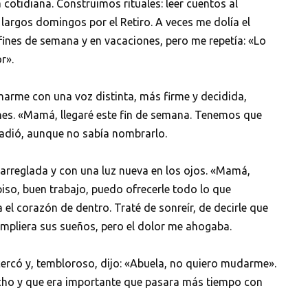
cotidiana. Construimos rituales: leer cuentos al
largos domingos por el Retiro. A veces me dolía el
 fines de semana y en vacaciones, pero me repetía: «Lo
r».
amarme con una voz distinta, más firme y decidida,
nes. «Mamá, llegaré este fin de semana. Tenemos que
adió, aunque no sabía nombrarlo.
 arreglada y con una luz nueva en los ojos. «Mamá,
piso, buen trabajo, puedo ofrecerle todo lo que
 el corazón de dentro. Traté de sonreír, de decirle que
umpliera sus sueños, pero el dolor me ahogaba.
cercó y, tembloroso, dijo: «Abuela, no quiero mudarme».
ucho y que era importante que pasara más tiempo con