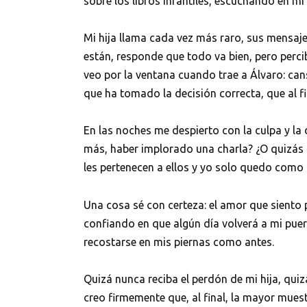
sobre los libros infantiles, escuchando en mi
Mi hija llama cada vez más raro, sus mensaj
están, responde que todo va bien, pero perci
veo por la ventana cuando trae a Álvaro: can
que ha tomado la decisión correcta, que al fi
En las noches me despierto con la culpa y l
más, haber implorado una charla? ¿O quizás 
les pertenecen a ellos y yo solo quedo como 
Una cosa sé con certeza: el amor que siento 
confiando en que algún día volverá a mi puert
recostarse en mis piernas como antes.
Quizá nunca reciba el perdón de mi hija, qu
creo firmemente que, al final, la mayor mue