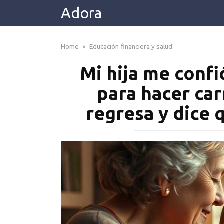
Skip
Adora
to
content
Home
»
Educación financiera y salud
Mi hija me confió
para hacer ca
regresa y dice q