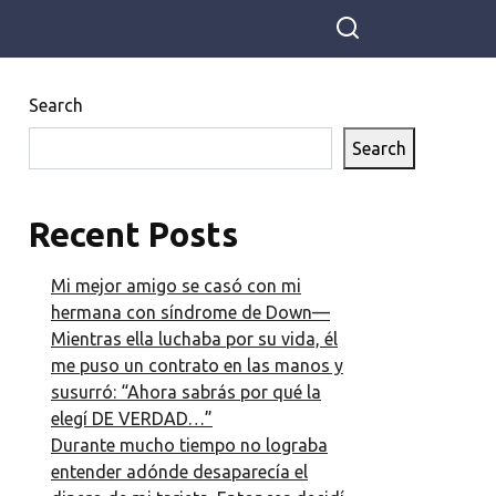
Search
Search
Recent Posts
Mi mejor amigo se casó con mi
hermana con síndrome de Down—
Mientras ella luchaba por su vida, él
me puso un contrato en las manos y
susurró: “Ahora sabrás por qué la
elegí DE VERDAD…”
Durante mucho tiempo no lograba
entender adónde desaparecía el