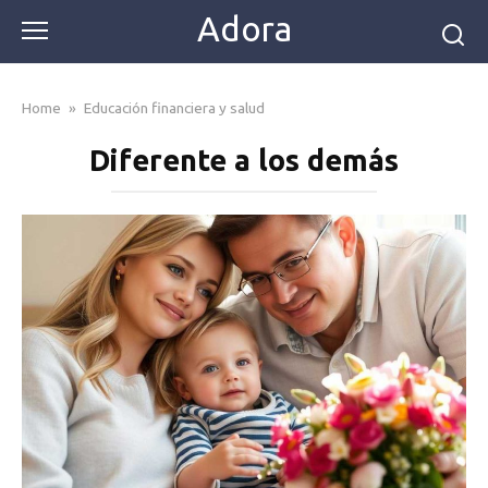
Skip
Adora
to
content
Home
»
Educación financiera y salud
Diferente a los demás