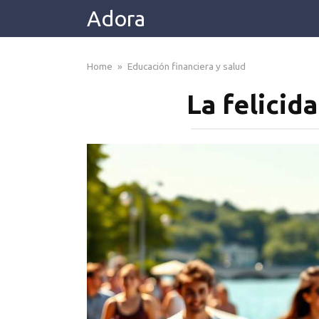
Skip
Adora
to
content
Home
»
Educación financiera y salud
La felicid