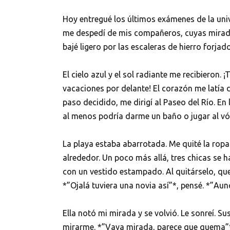
Hoy entregué los últimos exámenes de la univ
me despedí de mis compañeros, cuyas mirada
bajé ligero por las escaleras de hierro forj
El cielo azul y el sol radiante me recibiero
vacaciones por delante! El corazón me latía d
paso decidido, me dirigí al Paseo del Río. En 
al menos podría darme un baño o jugar al vól
La playa estaba abarrotada. Me quité la ropa 
alrededor. Un poco más allá, tres chicas se h
con un vestido estampado. Al quitárselo, que
*”Ojalá tuviera una novia así”*, pensé. *”Au
Ella notó mi mirada y se volvió. Le sonreí. Su
mirarme. *”Vaya mirada, parece que quema”*,