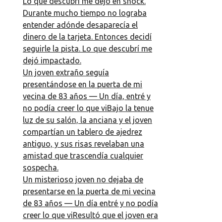
Lo que descubrí me dejó en shock.
Durante mucho tiempo no lograba
entender adónde desaparecía el
dinero de la tarjeta. Entonces decidí
seguirle la pista. Lo que descubrí me
dejó impactado.
Un joven extraño seguía
presentándose en la puerta de mi
vecina de 83 años — Un día, entré y
no podía creer lo que viBajo la tenue
luz de su salón, la anciana y el joven
compartían un tablero de ajedrez
antiguo, y sus risas revelaban una
amistad que trascendía cualquier
sospecha.
Un misterioso joven no dejaba de
presentarse en la puerta de mi vecina
de 83 años — Un día entré y no podía
creer lo que viResultó que el joven era