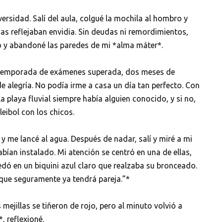
ersidad. Salí del aula, colgué la mochila al hombro y
s reflejaban envidia. Sin deudas ni remordimientos,
ado y abandoné las paredes de mi *alma máter*.
n. ¡Temporada de exámenes superada, dos meses de
e alegría. No podía irme a casa un día tan perfecto. Con
la playa fluvial siempre había alguien conocido, y si no,
eibol con los chicos.
y me lancé al agua. Después de nadar, salí y miré a mi
abían instalado. Mi atención se centró en una de ellas,
dó en un biquini azul claro que realzaba su bronceado.
nque seguramente ya tendrá pareja.”*
s mejillas se tiñeron de rojo, pero al minuto volvió a
 reflexioné.