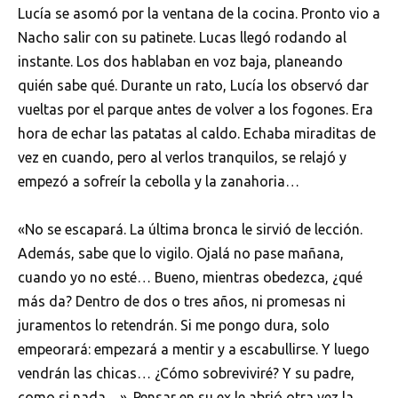
Lucía se asomó por la ventana de la cocina. Pronto vio a
Nacho salir con su patinete. Lucas llegó rodando al
instante. Los dos hablaban en voz baja, planeando
quién sabe qué. Durante un rato, Lucía los observó dar
vueltas por el parque antes de volver a los fogones. Era
hora de echar las patatas al caldo. Echaba miraditas de
vez en cuando, pero al verlos tranquilos, se relajó y
empezó a sofreír la cebolla y la zanahoria…
«No se escapará. La última bronca le sirvió de lección.
Además, sabe que lo vigilo. Ojalá no pase mañana,
cuando yo no esté… Bueno, mientras obedezca, ¿qué
más da? Dentro de dos o tres años, ni promesas ni
juramentos lo retendrán. Si me pongo dura, solo
empeorará: empezará a mentir y a escabullirse. Y luego
vendrán las chicas… ¿Cómo sobreviviré? Y su padre,
como si nada…». Pensar en su ex le abrió otra vez la