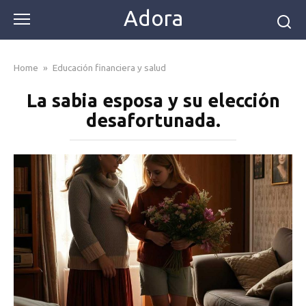
Skip
Adora
to
content
Home
»
Educación financiera y salud
La sabia esposa y su elección
desafortunada.