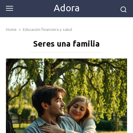
Skip
Adora
to
content
Home
»
Educación financiera y salud
Seres una familia