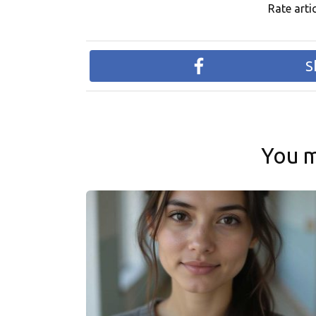
Rate artic
S
You m