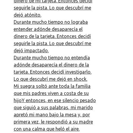
dinero de mi tarjeta. Entonces decidí
seguirle la pista. Lo que descubrí me
dejó atónito.
Durante mucho tiempo no lograba
entender adónde desaparecía el
dinero de la tarjeta. Entonces decidí
seguirle la pista. Lo que descubrí me
dejó impactado.
Durante mucho tiempo no entendía
adónde desaparecía el dinero de la
tarjeta. Entonces decidí investigarlo.
Lo que descubrí me dejó en shock.
Mi suegra soltó ante toda la familia
que mis padres viven a costa de su
hijoY entonces, en ese silencio pesado
que siguió a sus palabras, mi marido
apretó mi mano bajo la mesa y, por
primera vez, le respondió a su madre
con una calma que heló el aire.