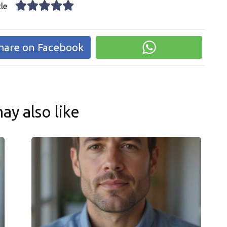
le
hare on Facebook
ay also like