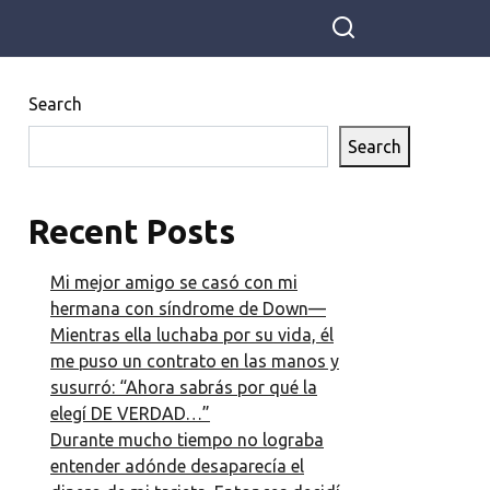
vida con Irene se había vuelto aburrida para él.
Search
Search
Recent Posts
Mi mejor amigo se casó con mi
hermana con síndrome de Down—
Mientras ella luchaba por su vida, él
me puso un contrato en las manos y
susurró: “Ahora sabrás por qué la
elegí DE VERDAD…”
Durante mucho tiempo no lograba
entender adónde desaparecía el