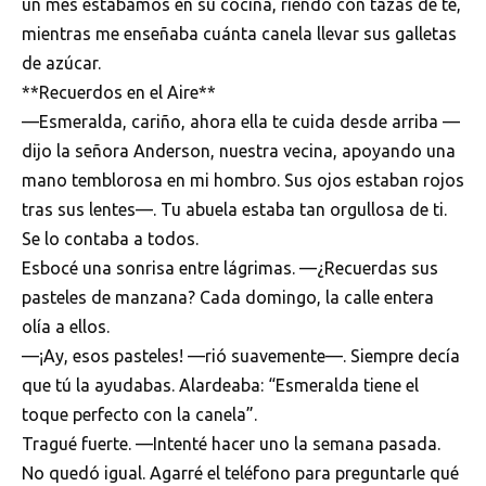
un mes estábamos en su cocina, riendo con tazas de té,
mientras me enseñaba cuánta canela llevar sus galletas
de azúcar.
**Recuerdos en el Aire**
—Esmeralda, cariño, ahora ella te cuida desde arriba —
dijo la señora Anderson, nuestra vecina, apoyando una
mano temblorosa en mi hombro. Sus ojos estaban rojos
tras sus lentes—. Tu abuela estaba tan orgullosa de ti.
Se lo contaba a todos.
Esbocé una sonrisa entre lágrimas. —¿Recuerdas sus
pasteles de manzana? Cada domingo, la calle entera
olía a ellos.
—¡Ay, esos pasteles! —rió suavemente—. Siempre decía
que tú la ayudabas. Alardeaba: “Esmeralda tiene el
toque perfecto con la canela”.
Tragué fuerte. —Intenté hacer uno la semana pasada.
No quedó igual. Agarré el teléfono para preguntarle qué