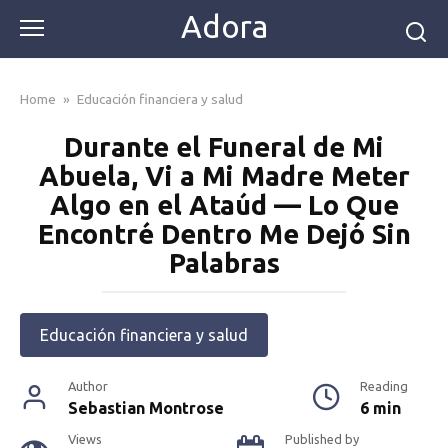
Skip
Adora
to
content
Home
»
Educación financiera y salud
Durante el Funeral de Mi
Abuela, Vi a Mi Madre Meter
Algo en el Ataúd — Lo Que
Encontré Dentro Me Dejó Sin
Palabras
Educación financiera y salud
Author
Reading
Sebastian Montrose
6 min
Views
Published by