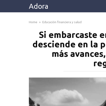
Skip
Adora
to
content
Home
»
Educación financiera y salud
Si embarcaste e
desciende en la 
más avances,
re