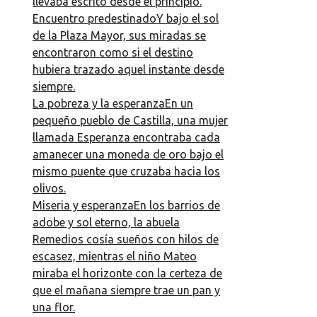
llevaba escrito desde el principio.
Encuentro predestinadoY bajo el sol
de la Plaza Mayor, sus miradas se
encontraron como si el destino
hubiera trazado aquel instante desde
siempre.
La pobreza y la esperanzaEn un
pequeño pueblo de Castilla, una mujer
llamada Esperanza encontraba cada
amanecer una moneda de oro bajo el
mismo puente que cruzaba hacia los
olivos.
Miseria y esperanzaEn los barrios de
adobe y sol eterno, la abuela
Remedios cosía sueños con hilos de
escasez, mientras el niño Mateo
miraba el horizonte con la certeza de
que el mañana siempre trae un pan y
una flor.