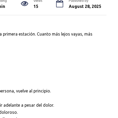
ding
Views
Published by
min
15
August 28, 2025
 la primera estación. Cuanto más lejos vayas, más
ersona, vuelve al principio.
ir adelante a pesar del dolor.
 doloroso.