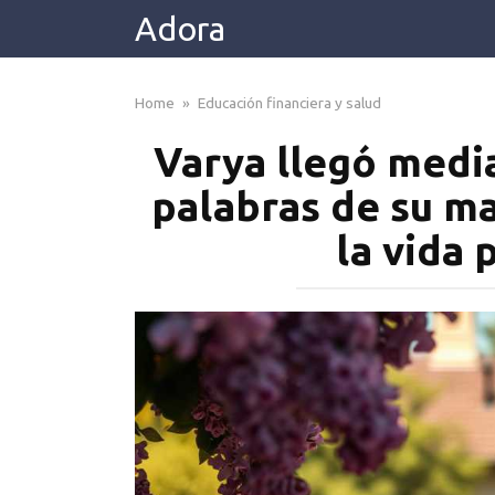
Skip
Adora
to
content
Home
»
Educación financiera y salud
Varya llegó medi
palabras de su m
la vida 