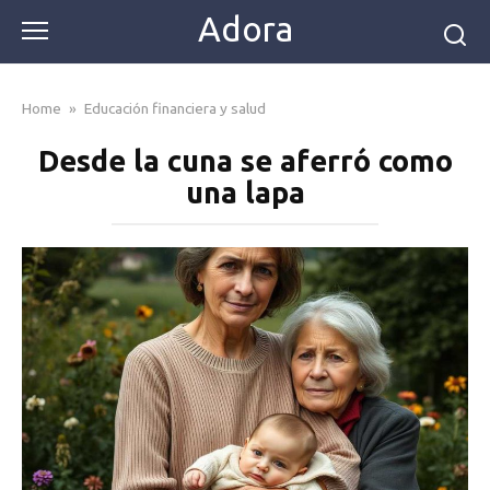
Skip
Adora
to
content
Home
»
Educación financiera y salud
Desde la cuna se aferró como
una lapa