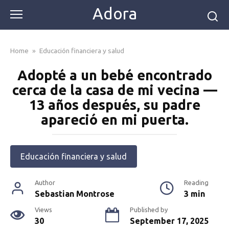
Skip
Adora
to
content
Home
»
Educación financiera y salud
Adopté a un bebé encontrado
cerca de la casa de mi vecina —
13 años después, su padre
apareció en mi puerta.
Educación financiera y salud
Author
Reading
Sebastian Montrose
3 min
Views
Published by
30
September 17, 2025