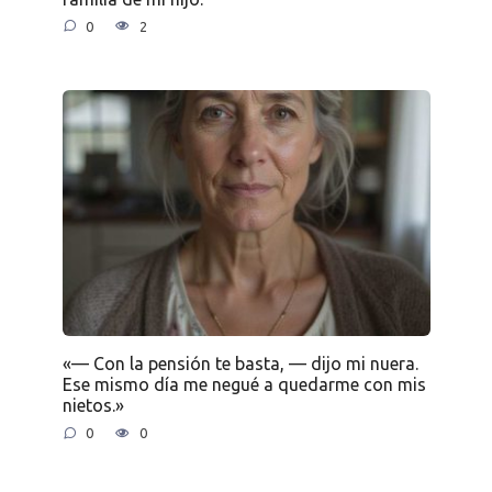
0
2
«— Con la pensión te basta, — dijo mi nuera.
Ese mismo día me negué a quedarme con mis
nietos.»
0
0