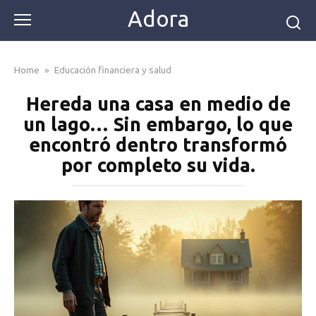
Skip
Adora
to
content
Home
»
Educación financiera y salud
Hereda una casa en medio de
un lago… Sin embargo, lo que
encontró dentro transformó
por completo su vida.